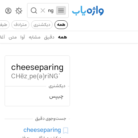
همه
دیکشنری
مترادف
طیف
همه
دقیق
مشابه
آوا
متن
آغاز
cheeseparing
ˈCHēzˌpe(ə)riNG
دیکشنری
چیپس
جست‌وجوی دقیق
cheeseparing