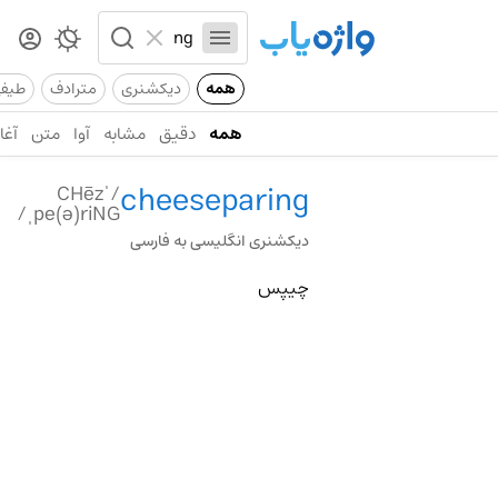
همه
دیکشنری
مترادف
طیف
همه
دقیق
مشابه
آوا
متن
آغاز
cheeseparing
/ˈCHēz
ˌpe(ə)riNG/
دیکشنری انگلیسی به فارسی
چیپس