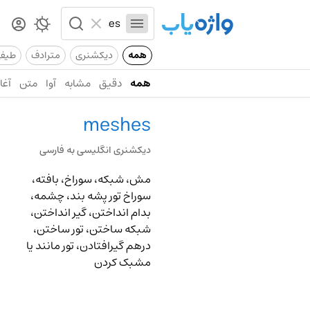
همه
دیکشنری
مترادف
طیف
همه
دقیق
مشابه
آوا
متن
آغاز
meshes
دیکشنری انگلیسی به فارسی
مش، شبکه، سوراخ، بافته،
سوراخ تور پشه بند، چشمه،
بدام انداختن، گیر انداختن،
شبکه ساختن، تور ساختن،
درهم گیرافتادن، تور مانند یا
مشبک کردن