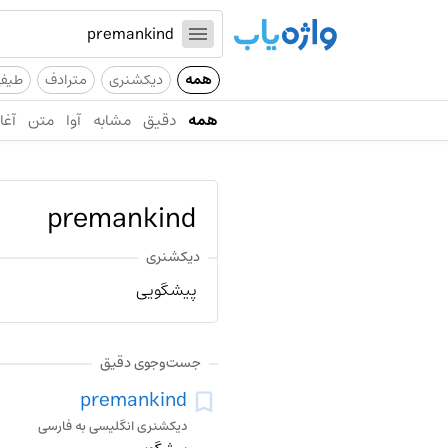
همه
دیکشنری
مترادف
طیف
همه
دقیق
مشابه
آوا
متن
آغاز
premankind
دیکشنری
پیشگویی
جست‌وجوی دقیق
premankind
دیکشنری انگلیسی به فارسی