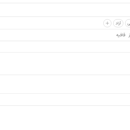
+
ی
آزاد
قافیه