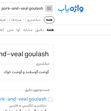
همه
دیکشنری
مترادف
طیف
همه
دقیق
مشابه
آوا
متن
آغاز
nd-veal goulash
دیکشنری
گوشت گوسفند و گوشت خوک
جست‌وجوی دقیق
rk-and-veal goulash
دیکشنری انگلیسی به فارسی