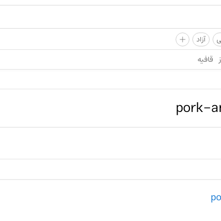
+
ی
آزاد
قافیه
pork-a
po