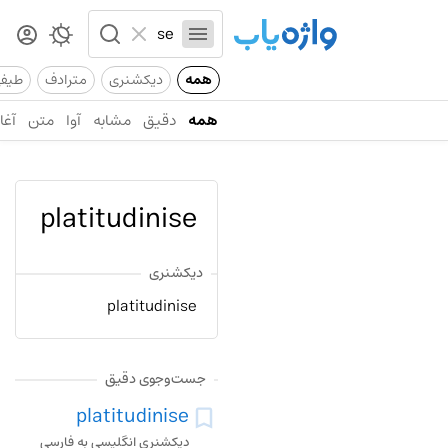
همه
دیکشنری
مترادف
طیف
همه
دقیق
مشابه
آوا
متن
آغاز
platitudinise
دیکشنری
platitudinise
جست‌وجوی دقیق
platitudinise
دیکشنری انگلیسی به فارسی