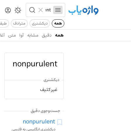
همه
دیکشنری
مترادف
طیف
همه
دقیق
مشابه
آوا
متن
آغاز
nonpurulent
دیکشنری
غیر کثیف
جست‌وجوی دقیق
nonpurulent
دیکشنری انگلیسی به فارسی