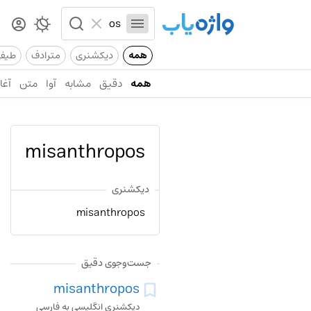
همه
دیکشنری
مترادف
طیف
همه
دقیق
مشابه
آوا
متن
آغاز
misanthropos
دیکشنری
misanthropos
جست‌وجوی دقیق
misanthropos
دیکشنری انگلیسی به فارسی