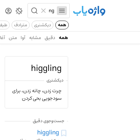
همه
دیکشنری
مترادف
طیف
همه
دقیق
مشابه
آوا
متن
آغاز
higgling
دیکشنری
چرت زدن، چانه زدن، برای
سودجویی بحی کردن
جست‌وجوی دقیق
higgling