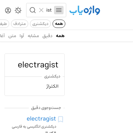
همه
دیکشنری
مترادف
طیف
همه
دقیق
مشابه
آوا
متن
آغاز
electragist
دیکشنری
الکتراژ
جست‌وجوی دقیق
electragist
دیکشنری انگلیسی به فارسی