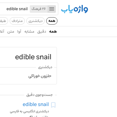
26 فرهنگ
همه
دیکشنری
مترادف
طیف
همه
دقیق
مشابه
آوا
متن
آغاز
edible snail
دیکشنری
حلزون خوراکی
جست‌وجوی دقیق
edible snail
دیکشنری انگلیسی به فارسی