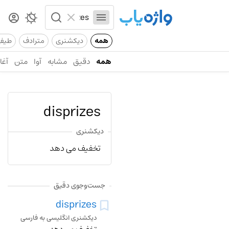
همه
دیکشنری
مترادف
طیف
همه
دقیق
مشابه
آوا
متن
آغاز
disprizes
دیکشنری
تخفیف می دهد
جست‌وجوی دقیق
disprizes
دیکشنری انگلیسی به فارسی