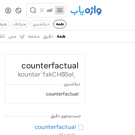
همه
دیکشنری
مترادف
طیف
همه
دقیق
مشابه
آوا
متن
آغاز
counterfactual
ˌkountərˈfakCHo͞oəl
دیکشنری
counterfactual
جست‌وجوی دقیق
counterfactual