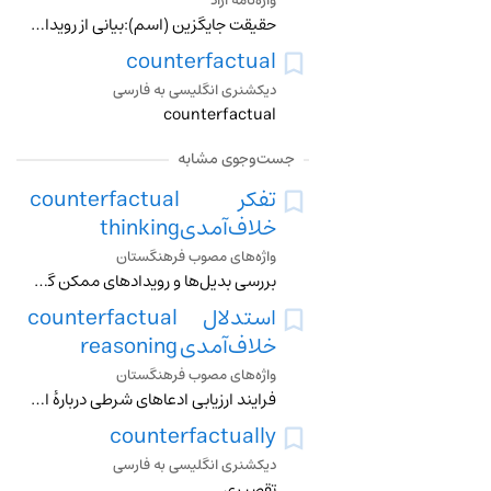
واژه‌نامه آزاد
حقیقت جایگزین (اسم):بیانی از رویدادی در گذشته که می گوید اگر اتفاق دیگری به جای آن می افتاد، چه می شد. غلط، نادرست، حقیقت جعلی (صفت).
counterfactual
دیکشنری انگلیسی به فارسی
counterfactual
جست‌وجوی مشابه
تفکر
counterfactual
خلاف‌آمدی
thinking
واژه‌های مصوب فرهنگستان
بررسی بدیل‌ها و رویدادهای ممکن گذشته
استدلال
counterfactual
خلاف‌آمدی
reasoning
واژه‌های مصوب فرهنگستان
فرایند ارزیابی ادعاهای شرطی دربارۀ احتمالات بدیل گذشته یا آینده و پیامدهای آنها
counterfactually
دیکشنری انگلیسی به فارسی
تقصیری