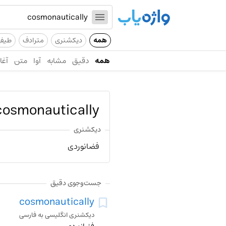
همه
دیکشنری
مترادف
طیف
همه
دقیق
مشابه
آوا
متن
آغاز
cosmonautically
دیکشنری
فضانوردی
جست‌وجوی دقیق
cosmonautically
دیکشنری انگلیسی به فارسی