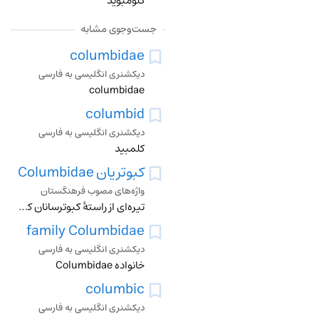
کلومبوید
جست‌وجوی مشابه
columbidae
دیکشنری انگلیسی به فارسی
columbidae
columbid
دیکشنری انگلیسی به فارسی
کلمبید
کبوتریان
Columbidae
واژه‌های مصوب فرهنگستان
تیره‌ای از راستۀ کبوترسانان که اندازۀ آن کوچک تا متوسط است با سر کوچک و پرهای زینتی نرم و بسیار متراکم
family Columbidae
دیکشنری انگلیسی به فارسی
خانواده Columbidae
columbic
دیکشنری انگلیسی به فارسی