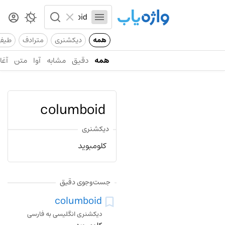
همه
دیکشنری
مترادف
طیف
همه
دقیق
مشابه
آوا
متن
آغاز
columboid
دیکشنری
کلومبوید
جست‌وجوی دقیق
columboid
دیکشنری انگلیسی به فارسی