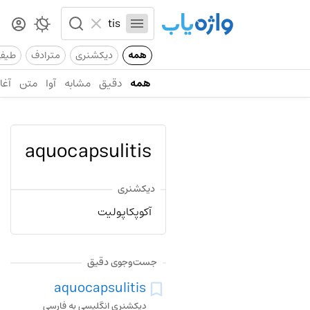
همه
دیکشنری
مترادف
طیف
همه
دقیق
مشابه
آوا
متن
آغاز
aquocapsulitis
دیکشنری
آکوپکاپولیت
جست‌وجوی دقیق
aquocapsulitis
دیکشنری انگلیسی به فارسی