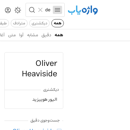
همه
دیکشنری
مترادف
طیف
همه
دقیق
مشابه
آوا
متن
آغاز
Oliver
Heaviside
دیکشنری
الیور هوییزید
جست‌وجوی دقیق