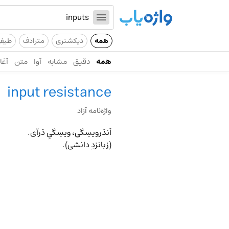
همه
دیکشنری
مترادف
طیف
همه
دقیق
مشابه
آوا
متن
آغاز
input resistance
واژه‌نامه آزاد
(زبانزدِ دانشی).