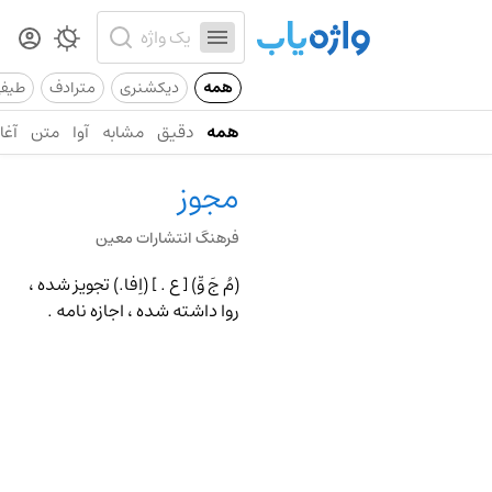
همه
دیکشنری
مترادف
طیف
همه
دقیق
مشابه
آوا
متن
آغاز
مجوز
فرهنگ انتشارات معین
(مُ جَ وِّ) [ ع . ] (اِفا.) تجویز شده ،
روا داشته شده ، اجازه نامه .