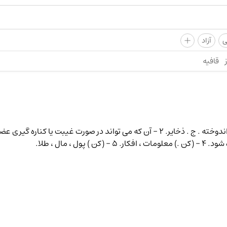
+
ی
آزاد
قافیه
ل ، مال ، طلا.