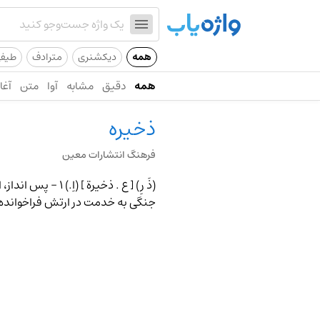
همه
دیکشنری
مترادف
طیف
همه
دقیق
مشابه
آوا
متن
آغاز
ذخیره
فرهنگ انتشارات معین
جنگی به خدمت در ارتش فراخوانده شود. 4 - (کن .) معلومات ، افکار. 5 - (کن ) پو