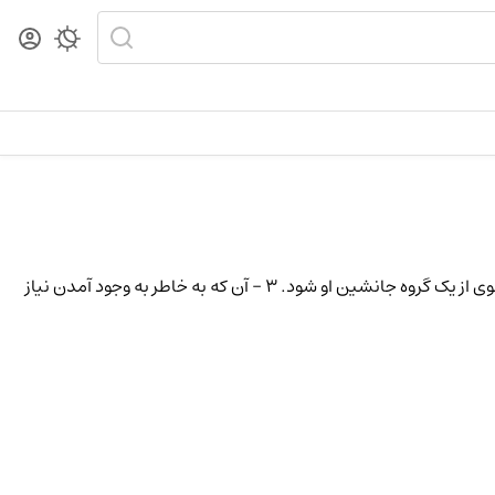
(ذَ رِ) [ ع . ذخیرة ] (اِ.) 1 - پس انداز، اندوخته . ج . ذخایر. 2 - آن که می تواند در صورت غیبت یا کناره گیری عضوی از یک گروه جانشین او شود. 3 - آن که به خاطر به وجود آمدن نیاز