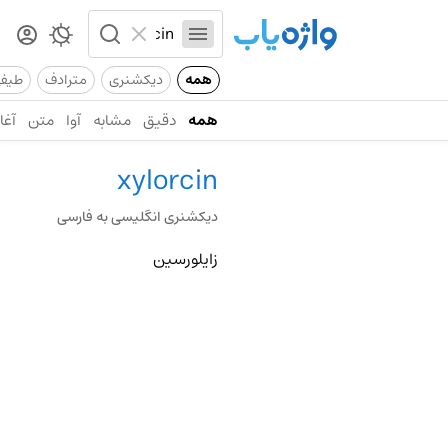
همه
دیکشنری
مترادف
طیف
همه
دقیق
مشابه
آوا
متن
آغاز
xylorcin
دیکشنری انگلیسی به فارسی
زایلورسین