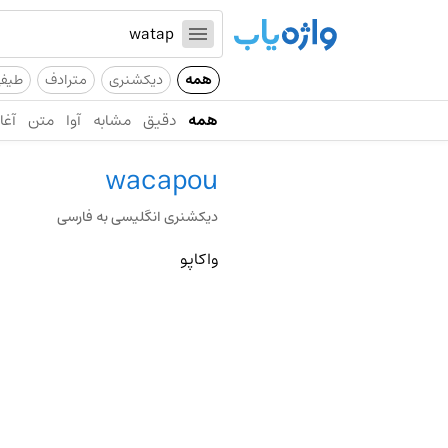
همه
دیکشنری
مترادف
طیف
همه
دقیق
مشابه
آوا
متن
آغاز
wacapou
دیکشنری انگلیسی به فارسی
واکاپو