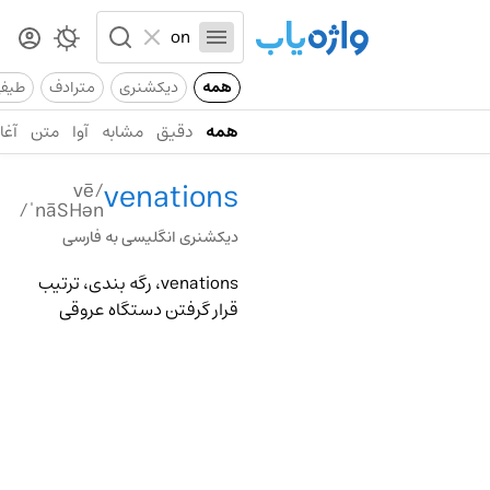
همه
دیکشنری
مترادف
طیف
همه
دقیق
مشابه
آوا
متن
آغاز
venations
/vē
ˈnāSHən/
دیکشنری انگلیسی به فارسی
venations، رگه بندی، ترتیب
قرار گرفتن دستگاه عروقی