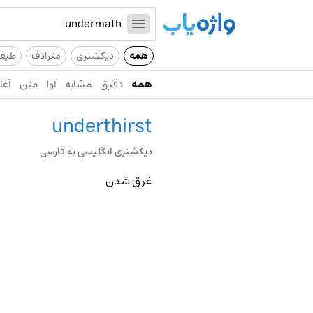
همه
دیکشنری
مترادف
طیف
همه
دقیق
مشابه
آوا
متن
آغاز
underthirst
دیکشنری انگلیسی به فارسی
غرق شدن