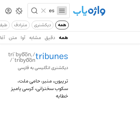
همه
دیکشنری
مترادف
طیف
همه
دقیق
مشابه
آوا
متن
آغاز
tribunes
/triˈbyo͞on,
ˈtribyo͞on/
دیکشنری انگلیسی به فارسی
تریبون، منبر، حامی ملت،
سکوب سخنرانی، کرسی یامیز
خطابه