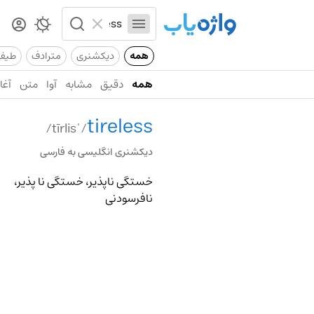
همه
دیکشنری
مترادف
طیف
همه
دقیق
مشابه
آوا
متن
آغاز
tireless
/ˈtīrlis/
دیکشنری انگلیسی به فارسی
خستگی ناپذیر، خستگی نا پذیر،
نافرسودنی