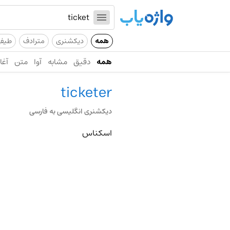
همه
دیکشنری
مترادف
طیف
همه
دقیق
مشابه
آوا
متن
آغاز
ticketer
دیکشنری انگلیسی به فارسی
اسکناس