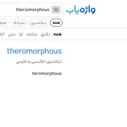
همه
دیکشنری
مترادف
طیف
همه
دقیق
مشابه
آوا
متن
آغاز
theromorphous
دیکشنری انگلیسی به فارسی
teromorphous