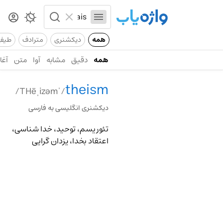
همه
دیکشنری
مترادف
طیف
همه
دقیق
مشابه
آوا
متن
آغاز
theism
/ˈTHēˌizəm/
دیکشنری انگلیسی به فارسی
تئوریسم، توحید، خدا شناسی،
اعتقاد بخدا، یزدان گرایی