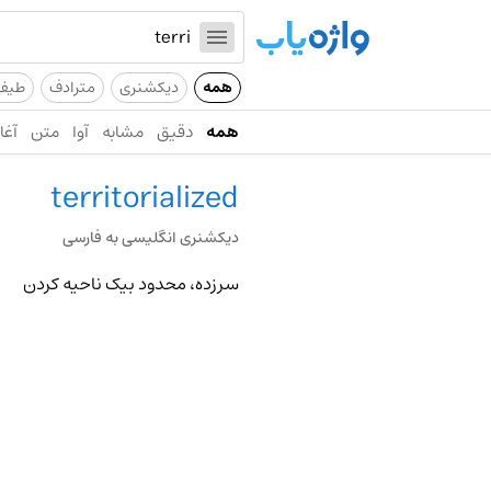
همه
دیکشنری
مترادف
طیف
همه
دقیق
مشابه
آوا
متن
آغاز
territorialized
دیکشنری انگلیسی به فارسی
سرزده، محدود بیک ناحیه کردن