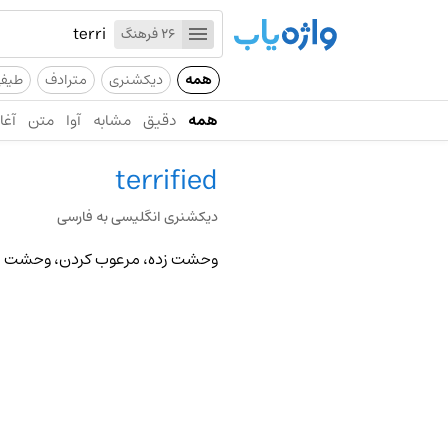
26 فرهنگ
همه
دیکشنری
مترادف
طیف
همه
دقیق
مشابه
آوا
متن
آغاز
terrified
دیکشنری انگلیسی به فارسی
وحشت زده، مرعوب کردن، وحشت ز