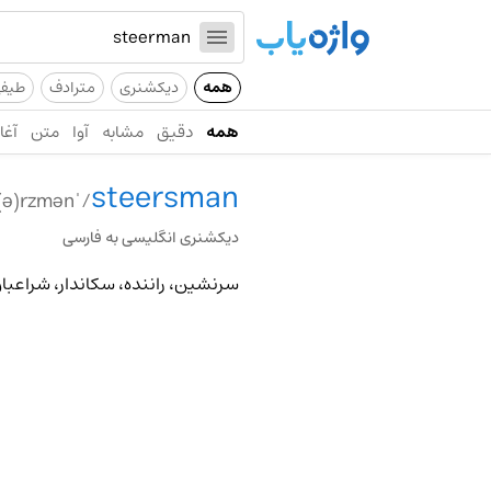
همه
دیکشنری
مترادف
طیف
همه
دقیق
مشابه
آوا
متن
آغاز
steersman
/ˈsti(ə)rzmən/
دیکشنری انگلیسی به فارسی
سرنشین، راننده، سکاندار، شراعبا