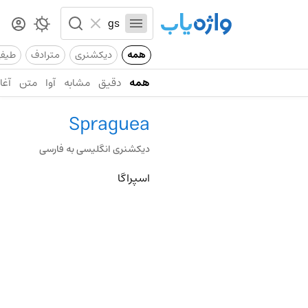
همه
دیکشنری
مترادف
طیف
همه
دقیق
مشابه
آوا
متن
آغاز
Spraguea
دیکشنری انگلیسی به فارسی
اسپراگا