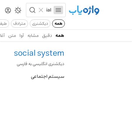
همه
دیکشنری
مترادف
طیف
همه
دقیق
مشابه
آوا
متن
آغاز
social system
دیکشنری انگلیسی به فارسی
سیستم اجتماعی