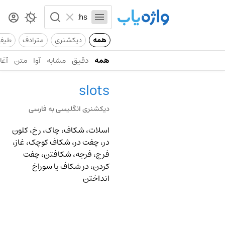
همه
دیکشنری
مترادف
طیف
همه
دقیق
مشابه
آوا
متن
آغاز
slots
دیکشنری انگلیسی به فارسی
اسلات، شکاف، چاک، رخ، کلون
در، چفت در، شکاف کوچک، غاز،
فرج، فرجه، شکافتن، چفت
کردن، در شکاف یا سوراخ
انداختن