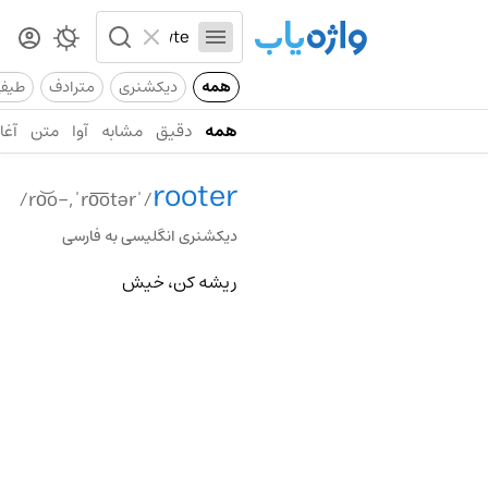
همه
دیکشنری
مترادف
طیف
همه
دقیق
مشابه
آوا
متن
آغاز
rooter
/ˈro͝o-,ˈro͞otər/
دیکشنری انگلیسی به فارسی
ریشه کن، خیش