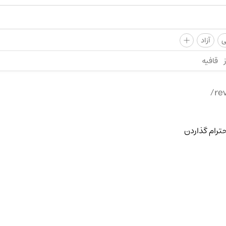
+
ی
آزاد
قافیه
حترام گذاردن