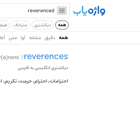
همه
دیکشنری
مترادف
طیف
همه
دقیق
مشابه
آوا
متن
آغاز
reverences
/ˈrev(ə)rəns/
دیکشنری انگلیسی به فارسی
احترامات، احترام، حرمت، تکریم، ا