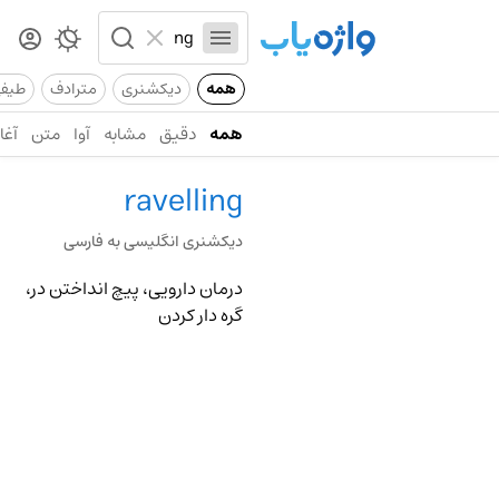
همه
دیکشنری
مترادف
طیف
همه
دقیق
مشابه
آوا
متن
آغاز
ravelling
دیکشنری انگلیسی به فارسی
درمان دارویی، پیچ انداختن در،
گره دار کردن