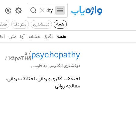
همه
دیکشنری
مترادف
طیف
همه
دقیق
مشابه
آوا
متن
آغاز
psychopathy
/sī
ˈkäpəTHē/
دیکشنری انگلیسی به فارسی
اختلالات فکری و روانی، اختلالات روانی،
معالجه روانی