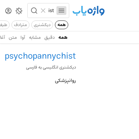
همه
دیکشنری
مترادف
طیف
همه
دقیق
مشابه
آوا
متن
آغاز
psychopannychist
دیکشنری انگلیسی به فارسی
روانپزشکی