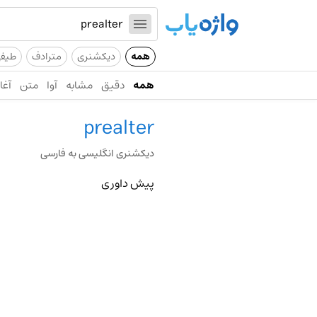
همه
دیکشنری
مترادف
طیف
همه
دقیق
مشابه
آوا
متن
آغاز
prealter
دیکشنری انگلیسی به فارسی
پیش داوری