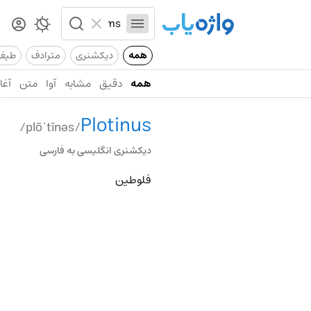
همه
دیکشنری
مترادف
طیف
همه
دقیق
مشابه
آوا
متن
آغاز
Plotinus
/plōˈtīnəs/
دیکشنری انگلیسی به فارسی
فلوطین