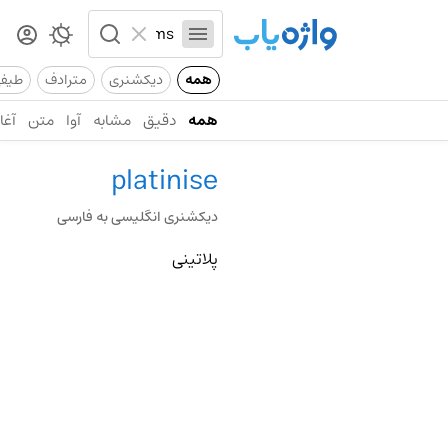
همه
دیکشنری
مترادف
طیف
همه
دقیق
مشابه
آوا
متن
آغاز
platinise
دیکشنری انگلیسی به فارسی
پلاتینی