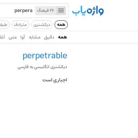
26 فرهنگ
همه
دیکشنری
مترادف
طیف
همه
دقیق
مشابه
آوا
متن
آغاز
perpetrable
دیکشنری انگلیسی به فارسی
اجباری است