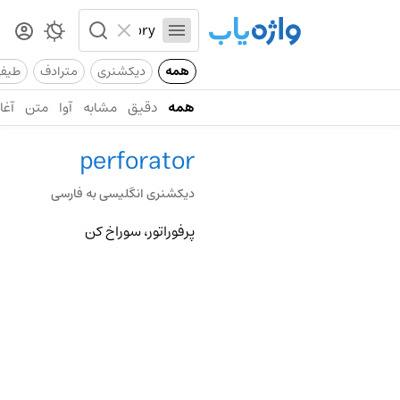
همه
دیکشنری
مترادف
طیف
همه
دقیق
مشابه
آوا
متن
آغاز
perforator
دیکشنری انگلیسی به فارسی
پرفوراتور، سوراخ کن