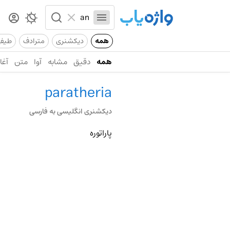
همه
دیکشنری
مترادف
طیف
همه
دقیق
مشابه
آوا
متن
آغاز
paratheria
دیکشنری انگلیسی به فارسی
پاراتوره