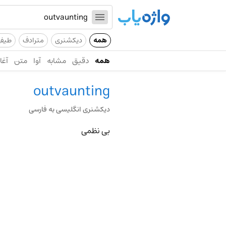
همه
دیکشنری
مترادف
طیف
همه
دقیق
مشابه
آوا
متن
آغاز
outvaunting
دیکشنری انگلیسی به فارسی
بی نظمی