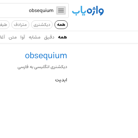
همه
دیکشنری
مترادف
طیف
همه
دقیق
مشابه
آوا
متن
آغاز
obsequium
دیکشنری انگلیسی به فارسی
ابدیت