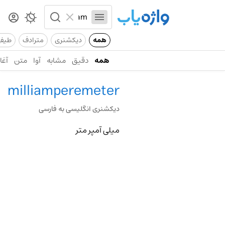
همه
دیکشنری
مترادف
طیف
همه
دقیق
مشابه
آوا
متن
آغاز
milliamperemeter
دیکشنری انگلیسی به فارسی
میلی آمپر متر