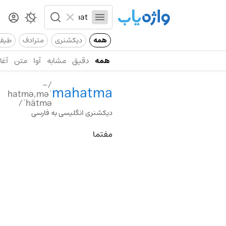
همه
دیکشنری
مترادف
طیف
همه
دقیق
مشابه
آوا
متن
آغاز
/-
mahatma
ˈhatmə,mə
ˈhätmə/
دیکشنری انگلیسی به فارسی
مفتما